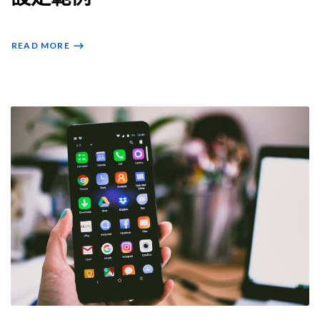
READ MORE
⟶