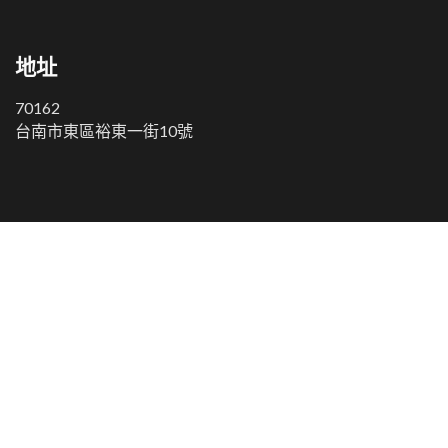
地址
70162
台南市東區裕東一街10號
COPYRIGHT © 2000-2021 PUFFY TECH.
網頁設計
BY
柏飛科技