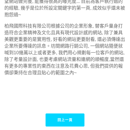
望網站做完後, 能獲得很高的曝光度... 目前為客戶執行過的
的經驗, 幾乎是位於所設定關鍵字的第一頁, 成效似乎還未被
抱怨過~
柏飛國際科技有限公司根據公司的企業形象, 替客戶量身打
造符合企業精神及文化且具有現代設計感的網站, 除了兼具
美觀更重要的是實用性, 好看的網站更要耐看, 還必須傳達出
企業所要傳達的訊息。坊間網路行銷公司, 一個網站隨便就
喊到10幾萬以上或者更多, 我們用心規劃每一位客戶的網站,
除了考量設計面, 也要考慮網站流量和連網的順暢度,當然還
有更多的專業性的東西在注意及花費心思, 但我們提供的報
價卻秉持在合理且貼心的範圍之內~