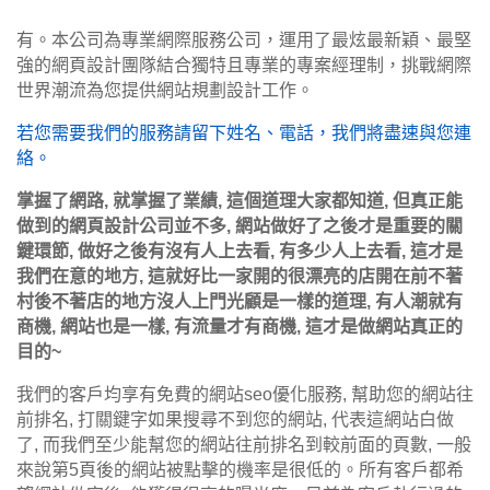
有。本公司為專業網際服務公司，運用了最炫最新穎、最堅
強的網頁設計團隊結合獨特且專業的專案經理制，挑戰網際
世界潮流為您提供網站規劃設計工作。
若您需要我們的服務請留下姓名、電話，我們將盡速與您連
絡。
掌握了網路, 就掌握了業績, 這個道理大家都知道, 但真正能
做到的網頁設計公司並不多, 網站做好了之後才是重要的關
鍵環節, 做好之後有沒有人上去看, 有多少人上去看, 這才是
我們在意的地方, 這就好比一家開的很漂亮的店開在前不著
村後不著店的地方沒人上門光顧是一樣的道理, 有人潮就有
商機, 網站也是一樣, 有流量才有商機, 這才是做網站真正的
目的~
我們的客戶均享有免費的網站seo優化服務, 幫助您的網站往
前排名, 打關鍵字如果搜尋不到您的網站, 代表這網站白做
了, 而我們至少能幫您的網站往前排名到較前面的頁數, 一般
來說第5頁後的網站被點擊的機率是很低的。所有客戶都希